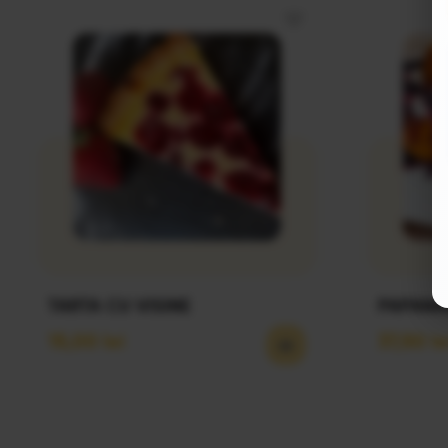
TARTA CU VISINE
15,00
lei
37,50
le