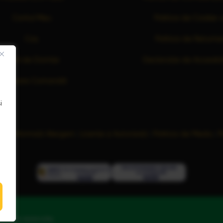
Contul Meu
Politica de Cookie-u
Coș
Politica de Returna
Listă de Dorințe
Declarație de Accesibil
Finalizare Comandă
i
ră
|
Informații Alergeni
|
Licențe și Autorizații
|
Politica de Mediu
|
P
pturile rezervate.