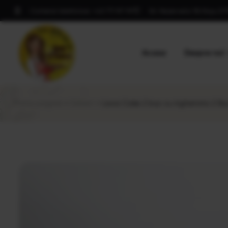
Comenzi telefonice: +40 771 197 197
Str. Rezervelor 59, Roșu 0
Acasa
Despre noi
Prima pagină
Desert
Lava Cake 2 buc cu inghetata 2 Bu