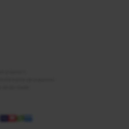
est
ail
ari și Sector 6
tuită înainte de preparare
m 60 de minute