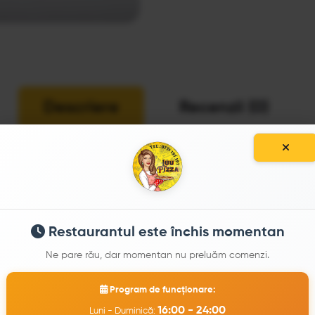
Descriere
Recenzii (0)
Restaurantul este închis momentan
Ne pare rău, dar momentan nu preluăm comenzi.
PRODUSE SIMILARE
Program de funcționare:
16:00 - 24:00
Luni - Duminică: