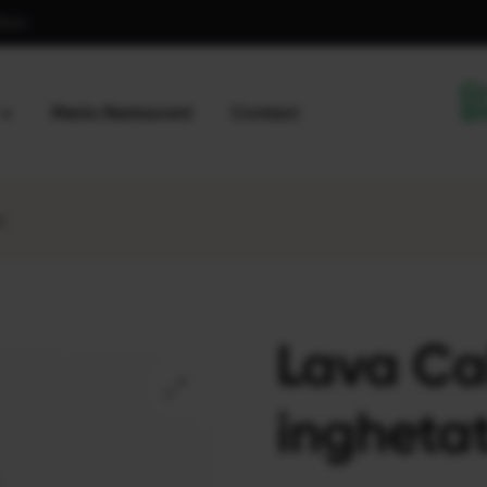
77040
Meniu Restaurant
Contact
c
Lava Ca
ingheta
🔍