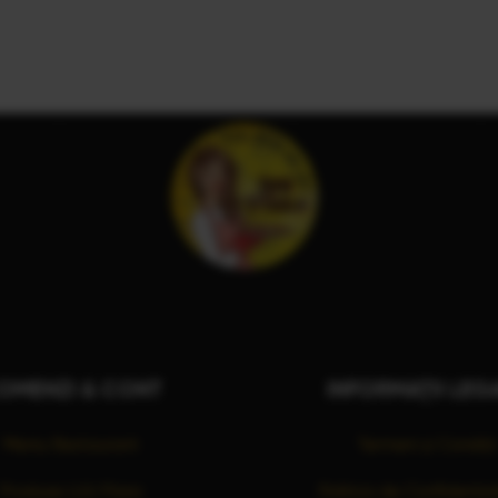
OMENZI & CONT
INFORMAȚII LEG
Meniu Restaurant
Termeni și Condiții
Produse LUU Pizza
Politica de Confidenția