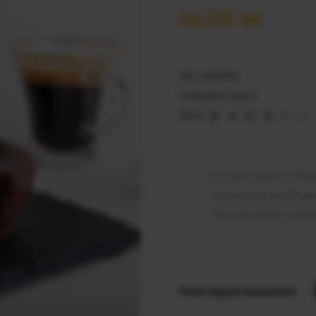
44,00
lei
SKU:
25386198
Categorie:
Desert
Facebook
Twitter
Linkedin
Google+
Pinter
Em
Share:
Livrare rapidă în Milit
Anulare comandă gra
Timp de livrare maxi
Plată Sigură Garantată