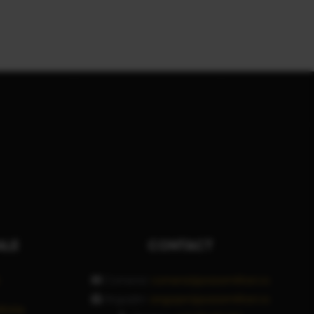
ALE
CONTACT
Comenzi:
comenzi@pizzamilitari.ro
Angajări:
angajari@pizzamilitari.ro
litate