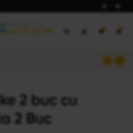
Livrare în max. 45 min.
0
0
+40 771 197 197
24,00
lei
25,00
lei
ke 2 buc cu
ta 2 Buc