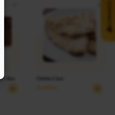
COMANDĂ ACUM!
a 1 Buc
Clatite 2 buc
24,00
lei