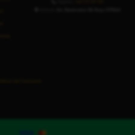
Telefon:
+40 771 197 197
Adresă:
Str. Rezervelor 59, Roșu 077040
ri
re
itate
olitica de Facturare