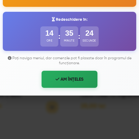
Redeschidere în:
14
35
22
:
:
ORE
MINUTE
SECUNDE
Poți naviga meniul, dar comenzile pot fi plasate doar în programul de
funcționare.
AM ÎNȚELES
PAPANASI 2 BUC
Lava Cake cu inghetat
i
25,00
lei