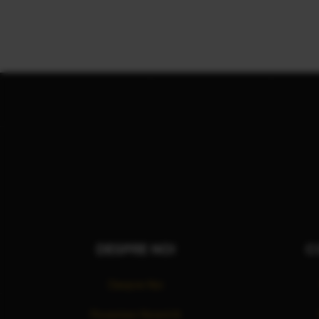
DESPRE NOI
C
Despre Noi
Povestea Noastră