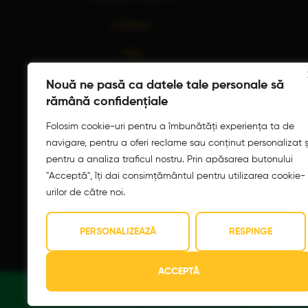
Contact
FAQ
L – D:
16:00 – 00:00
Nouă ne pasă ca datele tale personale să
rămână confidențiale
Folosim cookie-uri pentru a îmbunătăți experiența ta de
navigare, pentru a oferi reclame sau conținut personalizat ș
pentru a analiza traficul nostru. Prin apăsarea butonului
"Acceptă", îți dai consimțământul pentru utilizarea cookie-
Siguranța Alimenta
urilor de către noi.
PERSONALIZEAZĂ
RESPINGE
ACCEPTĂ
©
2026
LUU Pizza. Dezvoltat de
QoS
. Toate dre