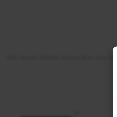
(Aluat, Sos pizza, Mozzarella, Carnaciori, Bacon, Sunca, Ardei