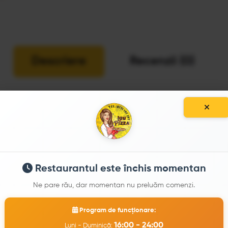
Descriere
Recenzii (0)
, Masline, Ciuperci)
Restaurantul este închis momentan
PRODUSE SIMILARE
Ne pare rău, dar momentan nu preluăm comenzi.
Program de funcționare:
16:00 - 24:00
Luni - Duminică: