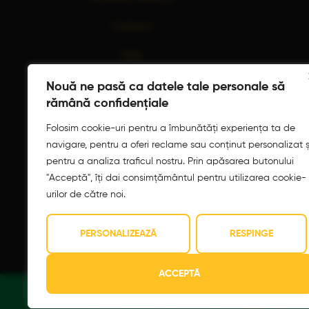
Contact
FAQ
L – D:
16:00 – 00:00
Nouă ne pasă ca datele tale personale să
rămână confidențiale
Folosim cookie-uri pentru a îmbunătăți experiența ta de
navigare, pentru a oferi reclame sau conținut personalizat ș
pentru a analiza traficul nostru. Prin apăsarea butonului
"Acceptă", îți dai consimțământul pentru utilizarea cookie-
Siguranța Alimenta
urilor de către noi.
PERSONALIZEAZĂ
RESPINGE
ACCEPTĂ
©
2026
LUU Pizza. Dezvoltat de
QoS
. Toate dre