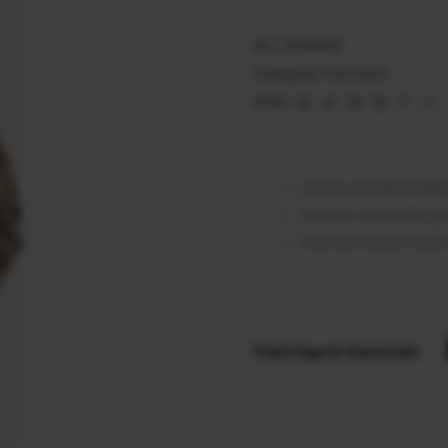
SKU:
20555505
Categorie:
Pizza 32cm
Facebook
Twitter
Linkedin
Google+
Pinter
Em
Share:
Livrare rapidă în Milit
Anulare comandă gra
Timp de livrare maxi
Plată Sigură Garantată