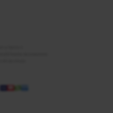
est
ail
ari și Sector 6
tuită înainte de preparare
m 60 de minute