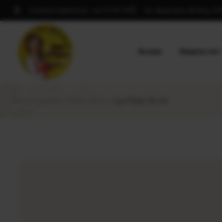
Comenzi telefonice: +40 771 197 197
Str. Rezervelor 59, Roșu 0
Acasa
Despre noi
Prima pagină
Pizza 32cm
Luu Pizza 32 cm