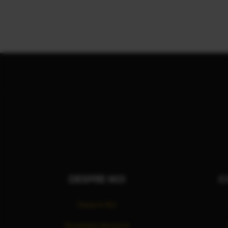
DESPRE NOI
C
Despre Noi
Povestea Noastră