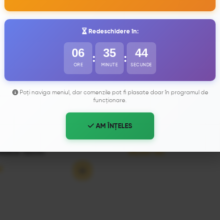
Redeschidere în:
06
35
42
:
:
ORE
MINUTE
SECUNDE
Poți naviga meniul, dar comenzile pot fi plasate doar în programul de
funcționare.
AM ÎNȚELES
PIZZA DE POST (32 cm
 dulce 32cm
39,50
lei
i