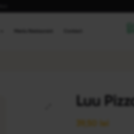
77040
Meniu Restaurant
Contact
Luu Pizz
🔍
39,50
lei