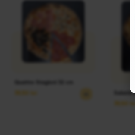
Quattro Stagioni 32 cm
Salamii
39,50
lei
39,50
le