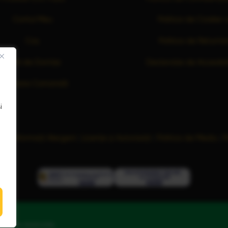
Contul Meu
Politica de Cookie-u
Coș
Politica de Returna
Listă de Dorințe
Declarație de Accesibil
Finalizare Comandă
i
ră
|
Informații Alergeni
|
Licențe și Autorizații
|
Politica de Mediu
|
P
pturile rezervate.