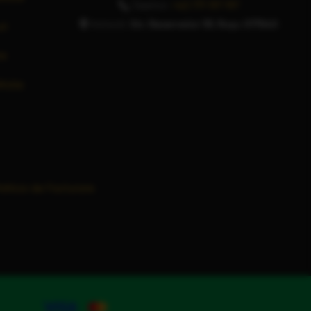
Telefon:
+40 771 197 197
Adresă:
Str. Rezervelor 59, Roșu 077040
ri
re
itate
olitica de Facturare