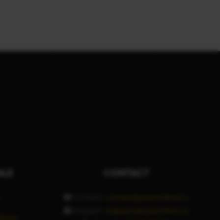
ALE
CONTACT
Comenzi:
comenzi@pizzamilitari.ro
Angajări:
angajari@pizzamilitari.ro
litate