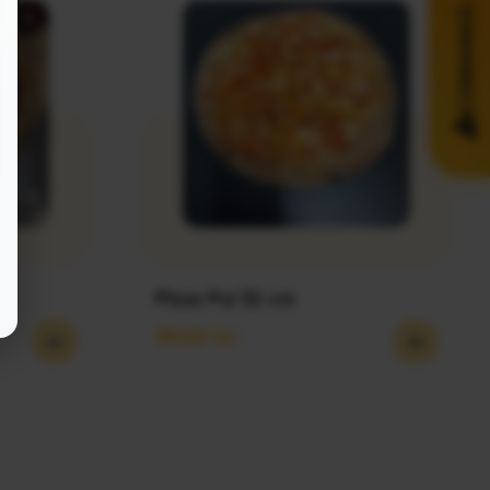
COMANDĂ ACUM!
)
Pizza Pui 32 cm
39,50
lei