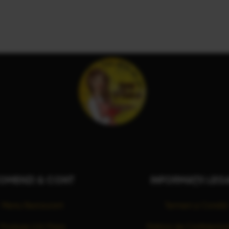
OMENZI & CONT
INFORMAȚII LEG
Meniu Restaurant
Termeni și Condiții
Produse LUU Pizza
Politica de Confidenția