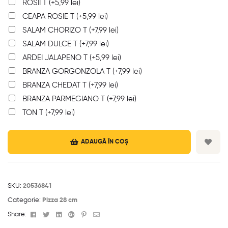
ROSII T
(+
5,99
lei
)
CEAPA ROSIE T
(+
5,99
lei
)
SALAM CHORIZO T
(+
7,99
lei
)
SALAM DULCE T
(+
7,99
lei
)
ARDEI JALAPENO T
(+
5,99
lei
)
BRANZA GORGONZOLA T
(+
7,99
lei
)
BRANZA CHEDAT T
(+
7,99
lei
)
BRANZA PARMEGIANO T
(+
7,99
lei
)
TON T
(+
7,99
lei
)
ADAUGĂ ÎN COȘ
SKU:
20536841
Categorie:
Pizza 28 cm
Facebook
Twitter
Linkedin
Google+
Pinterest
Email
Share: