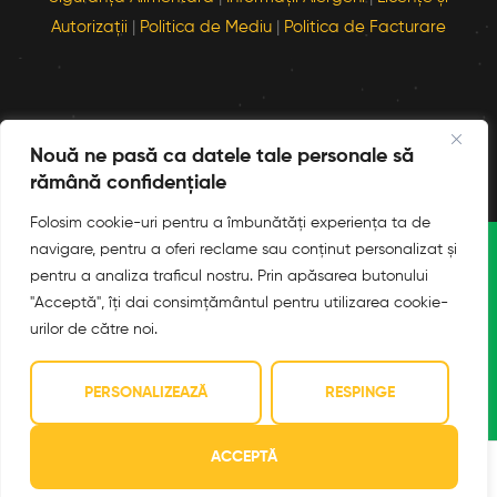
Autorizații
|
Politica de Mediu
|
Politica de Facturare
Nouă ne pasă ca datele tale personale să
rămână confidențiale
Folosim cookie-uri pentru a îmbunătăți experiența ta de
navigare, pentru a oferi reclame sau conținut personalizat și
pentru a analiza traficul nostru. Prin apăsarea butonului
©
2026
LUU Pizza. Dezvoltat de
QoS
. Toate drepturile
"Acceptă", îți dai consimțământul pentru utilizarea cookie-
rezervate.
urilor de către noi.
PERSONALIZEAZĂ
RESPINGE
ACCEPTĂ
0
0
Meniu
Contul meu
Căutare
Favorite
Coș