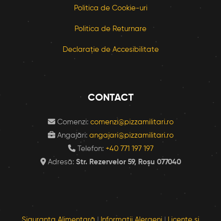
Politica de Cookie-uri
Politica de Returnare
Declarație de Accesibilitate
CONTACT
Comenzi:
comenzi@pizzamilitari.ro
Angajări:
angajari@pizzamilitari.ro
Telefon:
+40 771 197 197
Adresă:
Str. Rezervelor 59, Roșu 077040
Siguranța Alimentară
|
Informații Alergeni
|
Licențe și