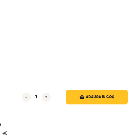
-
+
ADAUGĂ ÎN COȘ
)
9
lei
)