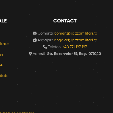
ALE
CONTACT
Comenzi:
comenzi@pizzamilitari.ro
Angajări:
angajari@pizzamilitari.ro
litate
Telefon:
+40 771 197 197
Adresă:
Str. Rezervelor 59, Roșu 077040
ri
re
itate