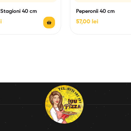
 Stagioni 40 cm
Peperonii 40 cm
i
57,00
lei