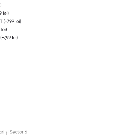
i
)
99
lei
)
 T
(+
7,99
lei
)
9
lei
)
T
(+
7,99
lei
)
est
ail
ari și Sector 6