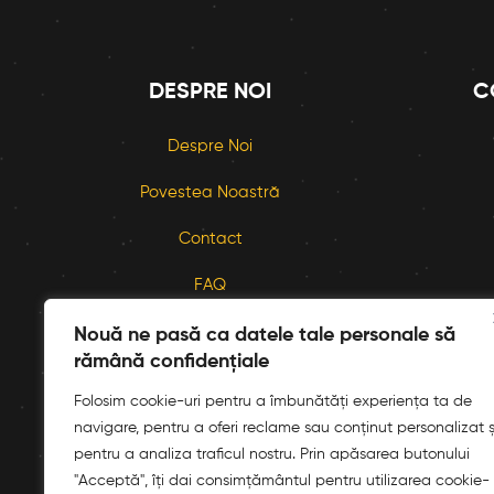
DESPRE NOI
C
Despre Noi
Povestea Noastră
Contact
FAQ
L – D:
16:00 – 00:00
Nouă ne pasă ca datele tale personale să
rămână confidențiale
Folosim cookie-uri pentru a îmbunătăți experiența ta de
navigare, pentru a oferi reclame sau conținut personalizat ș
pentru a analiza traficul nostru. Prin apăsarea butonului
"Acceptă", îți dai consimțământul pentru utilizarea cookie-