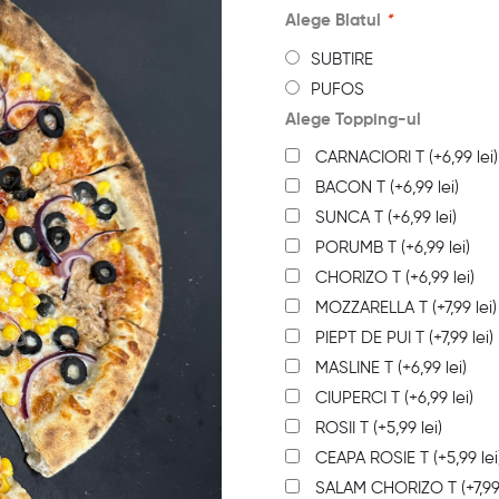
Alege Blatul
*
SUBTIRE
PUFOS
Alege Topping-ul
CARNACIORI T
(+
6,99
lei
)
BACON T
(+
6,99
lei
)
SUNCA T
(+
6,99
lei
)
PORUMB T
(+
6,99
lei
)
CHORIZO T
(+
6,99
lei
)
MOZZARELLA T
(+
7,99
lei
)
PIEPT DE PUI T
(+
7,99
lei
)
MASLINE T
(+
6,99
lei
)
CIUPERCI T
(+
6,99
lei
)
ROSII T
(+
5,99
lei
)
CEAPA ROSIE T
(+
5,99
lei
SALAM CHORIZO T
(+
7,9