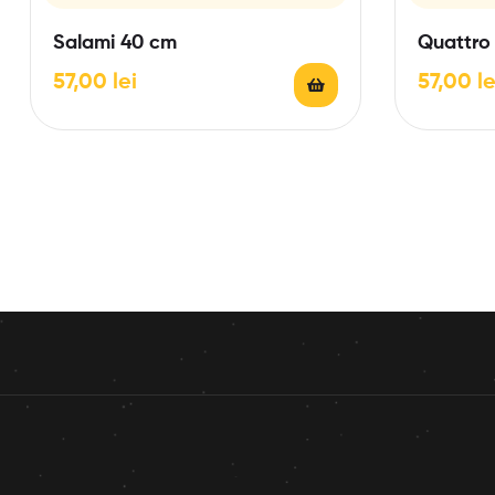
Salami 40 cm
Quattro
57,00
lei
57,00
le