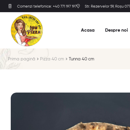
Comenzi telefonice: +40 771 197 197
Str. Rezervelor 59, Roșu 0
Acasa
Despre noi
Prima pagină
Pizza 40 cm
Tunna 40 cm