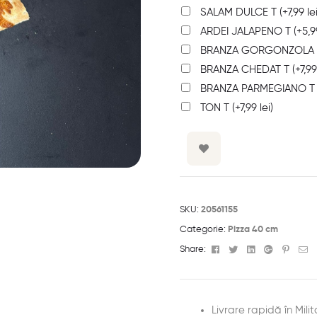
SALAM DULCE T
(+
7,99
le
ARDEI JALAPENO T
(+
5,
BRANZA GORGONZOLA
BRANZA CHEDAT T
(+
7,9
BRANZA PARMEGIANO 
TON T
(+
7,99
lei
)
SKU:
20561155
Categorie:
Pizza 40 cm
Facebook
Twitter
Linkedin
Google+
Pinter
Em
Share:
Livrare rapidă în Milit