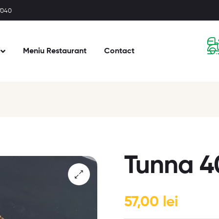
77040
Meniu Restaurant
Contact
Tunna 4
🔍
57,00
lei