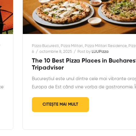
r
Pizza Bucuresti
,
Pizza Militari
,
Pizza Militari Residence
,
Pizz
6
octombrie 8, 2025
Post by
LUUPizza
The 10 Best Pizza Places in Buchares
Tripadvisor
Bucureștiul este unul dintre cele mai vibrante ora
ce
Europa de Est când vine vorba de gastronomie. 
CITEȘTE MAI MULT