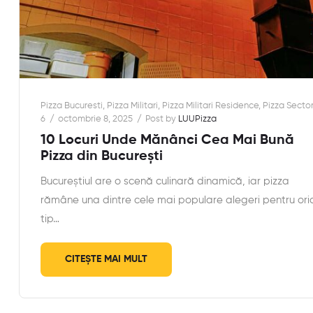
Pizza Bucuresti
,
Pizza Militari
,
Pizza Militari Residence
,
Pizza Secto
6
octombrie 8, 2025
Post by
LUUPizza
10 Locuri Unde Mănânci Cea Mai Bună
Pizza din București
Bucureștiul are o scenă culinară dinamică, iar pizza
rămâne una dintre cele mai populare alegeri pentru ori
tip…
CITEȘTE MAI MULT