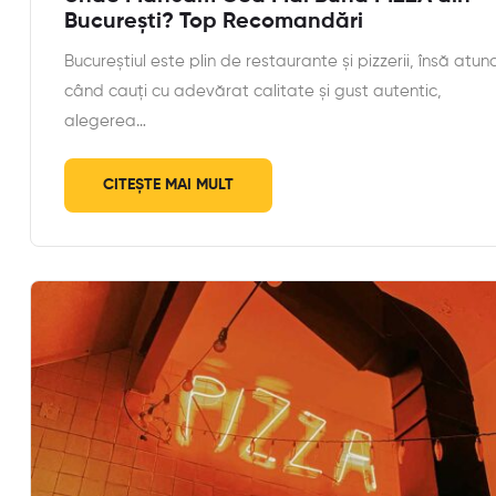
București? Top Recomandări
Bucureștiul este plin de restaurante și pizzerii, însă atunc
când cauți cu adevărat calitate și gust autentic,
alegerea…
CITEȘTE MAI MULT