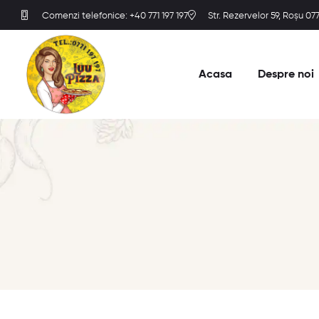
Comenzi telefonice: +40 771 197 197
Str. Rezervelor 59, Roșu 0
Acasa
Despre noi