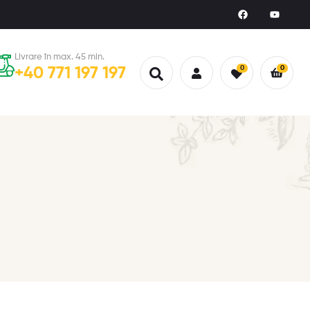
Livrare în max. 45 min.
0
0
+40 771 197 197