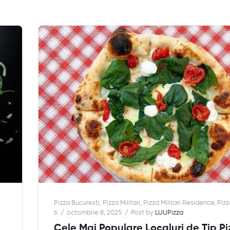
r
Pizza Bucuresti
,
Pizza Militari
,
Pizza Militari Residence
,
Pizz
6
octombrie 8, 2025
Post by
LUUPizza
Cele Mai Populare Localuri de Tip Pi