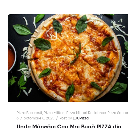
Pizza Bucuresti
,
Pizza Militari
,
Pizza Militari Residence
,
Pizza Secto
6
octombrie 8, 2025
Post by
LUUPizza
Unde Mâncăm Cea Mai Bună PIZZA din