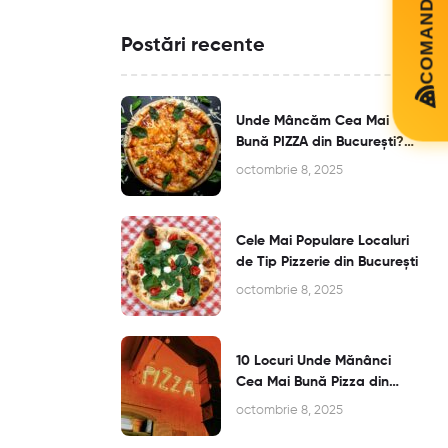
Postări recente
Unde Mâncăm Cea Mai
Bună PIZZA din București?
Top Recomandări
octombrie 8, 2025
Cele Mai Populare Localuri
de Tip Pizzerie din București
octombrie 8, 2025
10 Locuri Unde Mănânci
Cea Mai Bună Pizza din
București
octombrie 8, 2025