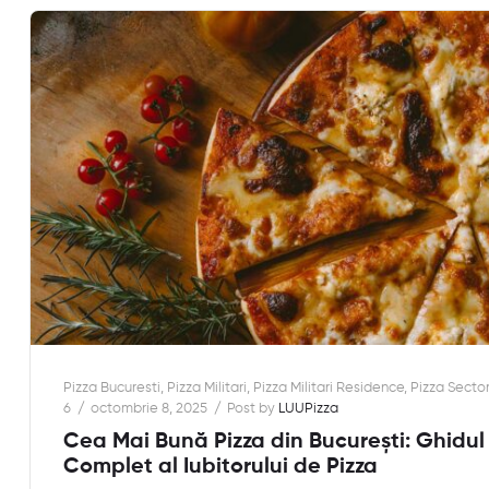
Pizza Bucuresti
,
Pizza Militari
,
Pizza Militari Residence
,
Pizza Secto
6
octombrie 8, 2025
Post by
LUUPizza
Cea Mai Bună Pizza din București: Ghidul
Complet al Iubitorului de Pizza