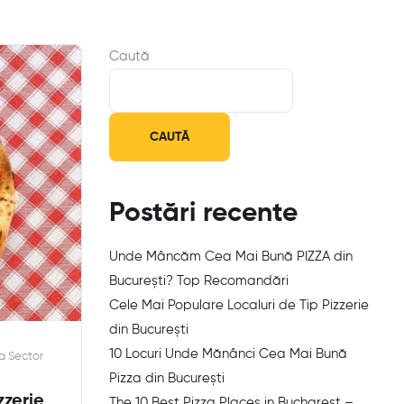
Caută
CAUTĂ
Postări recente
Unde Mâncăm Cea Mai Bună PIZZA din
București? Top Recomandări
Cele Mai Populare Localuri de Tip Pizzerie
din București
10 Locuri Unde Mănânci Cea Mai Bună
a Sector
Pizza din București
zzerie
The 10 Best Pizza Places in Bucharest –