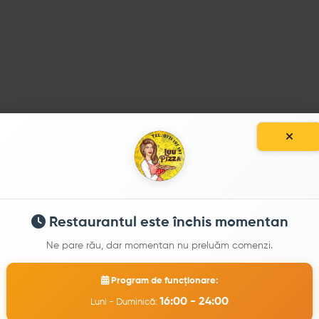
Restaurantul este închis momentan
Ne pare rău, dar momentan nu preluăm comenzi.
Program de funcționare:
16:00 - 24:00
Luni - Duminică: