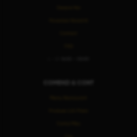
Despre Noi
Povestea Noastră
Contact
FAQ
L – D:
16:00 – 00:00
COMENZI & CONT
Meniu Restaurant
Produse LUU Pizza
Contul Meu
Coș