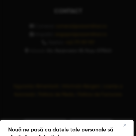
CONTACT
Comenzi:
comenzi@pizzamilitari.ro
Angajări:
angajari@pizzamilitari.ro
Telefon:
+40 771 197 197
Adresă:
Str. Rezervelor 59, Roșu 077040
Siguranța Alimentară
|
Informații Alergeni
|
Licențe și
Autorizații
|
Politica de Mediu
|
Politica de Facturare
Nouă ne pasă ca datele tale personale să