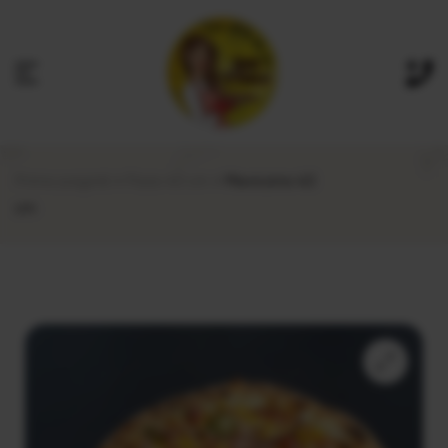
Prima pagină
Pizza 40 cm
Mexicana 40
cm
🔍