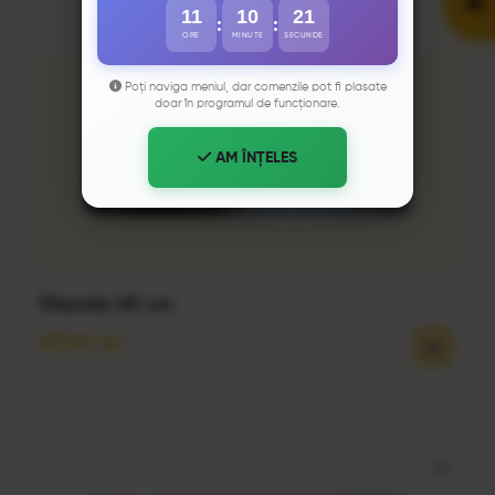
11
10
20
:
:
ORE
MINUTE
SECUNDE
Poți naviga meniul, dar comenzile pot fi plasate
doar în programul de funcționare.
AM ÎNȚELES
Diavola 40 cm
57,00
lei