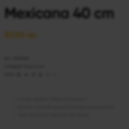
Mexicana 40 cm
57,00
lei
SKU:
20561906
Categorie:
Pizza 40 cm
Facebook
Twitter
Linkedin
Google+
Pinterest
Email
Share:
Livrare rapidă în Militari și Sector 6
Anulare comandă gratuită înainte de preparare
Timp de livrare maxim 60 de minute