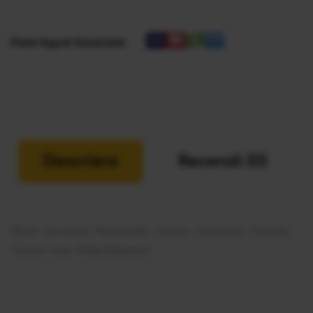
Plată Sigură Garantată
Descriere
Recenzii (0)
(Aluat, Sos pizza, Mozzarella, Chorizo, Carnaciori, Porumb,
Ceapa rosie, Ardei jalapeno)