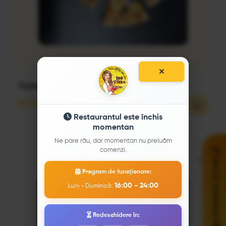
Tunna 40 cm
57,00
lei
Restaurantul este închis
momentan
Ne pare rău, dar momentan nu preluăm
comenzi.
COMANDĂ ACUM!
Program de funcționare:
16:00 - 24:00
Luni - Duminică:
Redeschidere în: