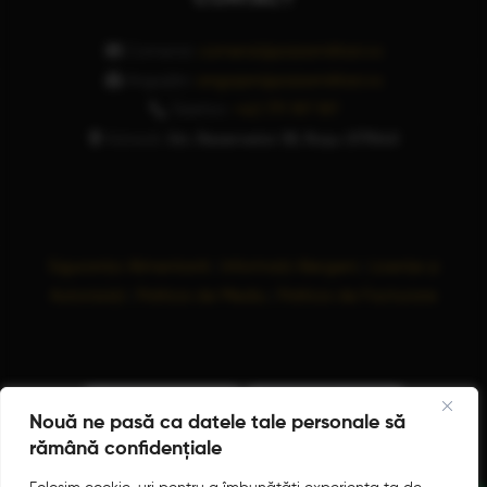
Comenzi:
comenzi@pizzamilitari.ro
Angajări:
angajari@pizzamilitari.ro
Telefon:
+40 771 197 197
Adresă:
Str. Rezervelor 59, Roșu 077040
Siguranța Alimentară
|
Informații Alergeni
|
Licențe și
Autorizații
|
Politica de Mediu
|
Politica de Facturare
Nouă ne pasă ca datele tale personale să
rămână confidențiale