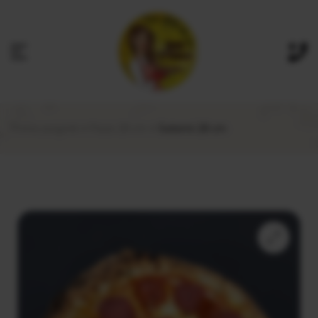
Prima pagină
Pizza 28 cm
Salamii 28 cm
🔍