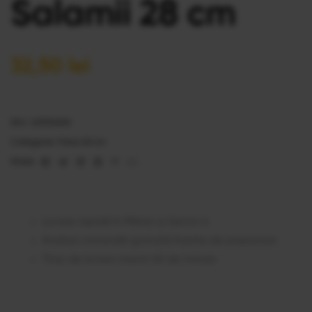
Salamii 28 cm
32,50
lei
SKU:
20536256
Categorie:
Pizza 28 cm
Facebook
Twitter
Linkedin
Google+
Pinterest
Email
Share:
Livrare rapidă în Militari și Sector 6
Anulare comandă gratuită înainte de preparare
Timp de livrare maxim 60 de minute