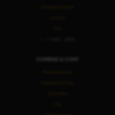
Povestea Noastră
Contact
FAQ
L – D:
16:00 – 00:00
COMENZI & CONT
Meniu Restaurant
Produse LUU Pizza
Contul Meu
Coș