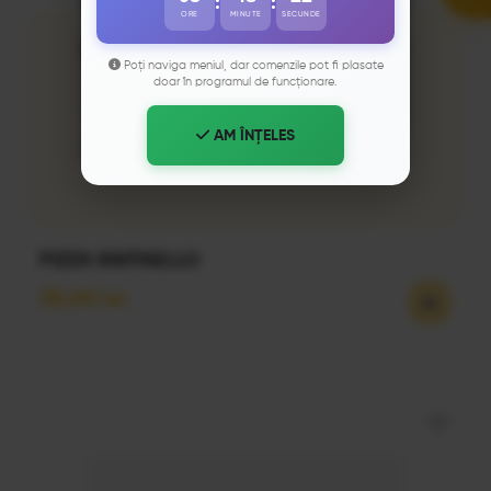
:
:
ORE
MINUTE
SECUNDE
Poți naviga meniul, dar comenzile pot fi plasate
doar în programul de funcționare.
AM ÎNȚELES
PIZZA RAFFAELLO
35,00
lei