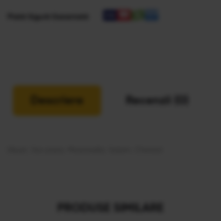
Plată Sigură Garantată
Descriere
Recenzii (0)
(Aluat, Sos pizza, Mozzarella, Salam, Chorizo)
PRODUSE SIMILARE