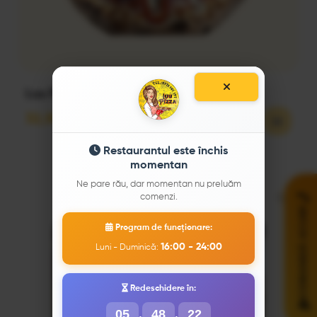
Luu Pizza 28 cm
32,50
lei
Restaurantul este închis
momentan
Ne pare rău, dar momentan nu preluăm
comenzi.
COMANDĂ ACUM!
Program de funcționare:
16:00 - 24:00
Luni - Duminică:
Redeschidere în:
05
48
21