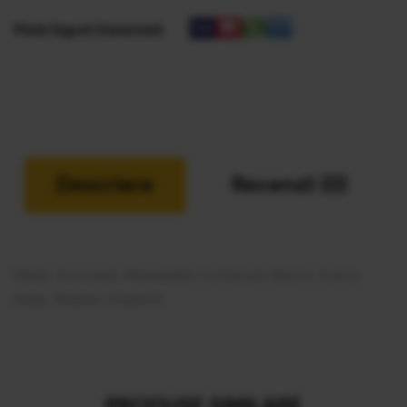
Plată Sigură Garantată
Descriere
Recenzii (0)
(Aluat, Sos pizza, Mozzarella, Carnaciori, Bacon, Sunca,
Ardei, Masline, Ciuperci)