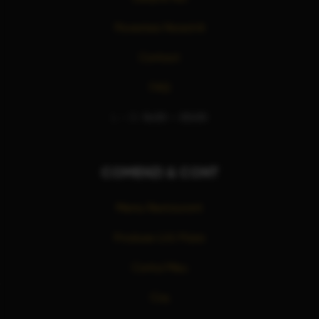
Povestea Noastră
Contact
FAQ
L – D:
16:00 – 00:00
COMENZI & CONT
Meniu Restaurant
Produse LUU Pizza
Contul Meu
Coș