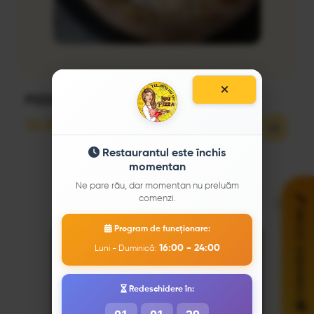
PIZZA CARBONARA 28CM
32,50
lei
Restaurantul este închis
momentan
Ne pare rău, dar momentan nu preluăm
comenzi.
COMANDĂ ACUM!
Program de funcționare:
16:00 - 24:00
Luni - Duminică:
Redeschidere în: