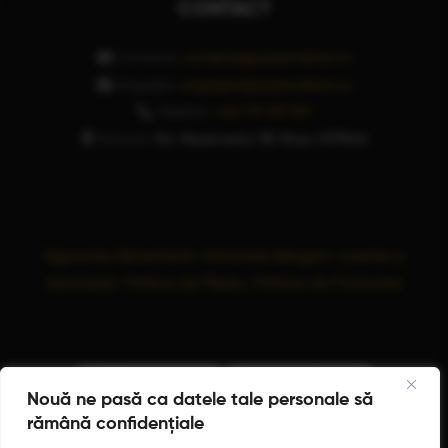
CONTACT
Comenzi:
comenzi@pizzamilitari.ro
Angajări:
angajari@pizzamilitari.ro
Telefon:
+40 771 197 197
Adresă:
Str. Rezervelor 59, Roșu 077040
Siguranța Alimentară
|
Informații Alergeni
|
Licențe și
Autorizații
|
Politica de Mediu
|
Politica de Facturare
Nouă ne pasă ca datele tale personale să
rămână confidențiale