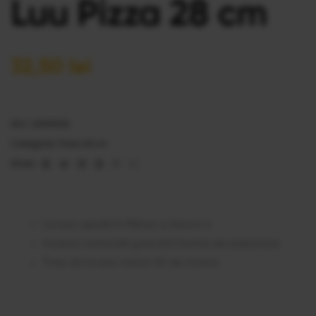
Luu Pizza 28 cm
32,50
lei
SKU:
20535274
Categorie:
Pizza 28 cm
Facebook
Twitter
Linkedin
Google+
Pinterest
Email
Share:
Livrare rapidă în Militari și Sector 6
Anulare comandă gratuită înainte de preparare
Timp de livrare maxim 60 de minute