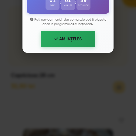
01
01
38
:
:
ORE
MINUTE
SECUNDE
Poți naviga meniul, dar comenzile pot fi plasate
doar în programul de funcționare.
AM ÎNȚELES
Capriciosa 28 cm
32,50
lei