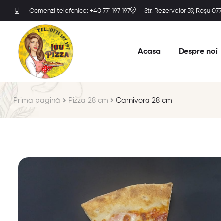
Comenzi telefonice: +40 771 197 197
Str. Rezervelor 59, Roșu 0
Acasa
Despre noi
Prima pagină
Pizza 28 cm
Carnivora 28 cm