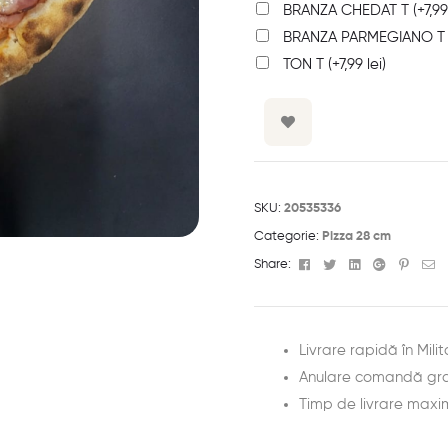
BRANZA CHEDAT T
(+
7,9
BRANZA PARMEGIANO 
TON T
(+
7,99
lei
)
SKU:
20535336
Categorie:
Pizza 28 cm
Facebook
Twitter
Linkedin
Google+
Pinter
Em
Share:
Livrare rapidă în Milit
Anulare comandă gra
Timp de livrare maxi