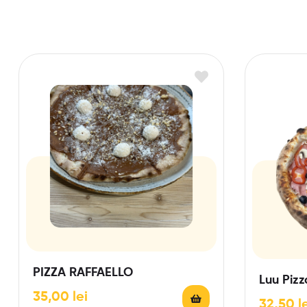
PIZZA RAFFAELLO
Luu Piz
35,00
lei
32,50
l