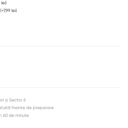
9
lei
)
T
(+
7,99
lei
)
est
ail
ari și Sector 6
tuită înainte de preparare
m 60 de minute