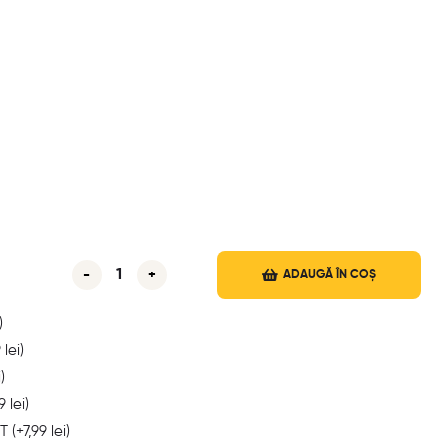
-
+
ADAUGĂ ÎN COȘ
)
9
lei
)
i
)
99
lei
)
 T
(+
7,99
lei
)