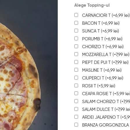
Alege Topping-ul
CARNACIORI T
(+
6,99
lei
)
BACON T
(+
6,99
lei
)
SUNCA T
(+
6,99
lei
)
PORUMB T
(+
6,99
lei
)
CHORIZO T
(+
6,99
lei
)
MOZZARELLA T
(+
7,99
lei
)
PIEPT DE PUI T
(+
7,99
lei
)
MASLINE T
(+
6,99
lei
)
CIUPERCI T
(+
6,99
lei
)
ROSII T
(+
5,99
lei
)
CEAPA ROSIE T
(+
5,99
lei
SALAM CHORIZO T
(+
7,9
SALAM DULCE T
(+
7,99
le
ARDEI JALAPENO T
(+
5,
BRANZA GORGONZOLA