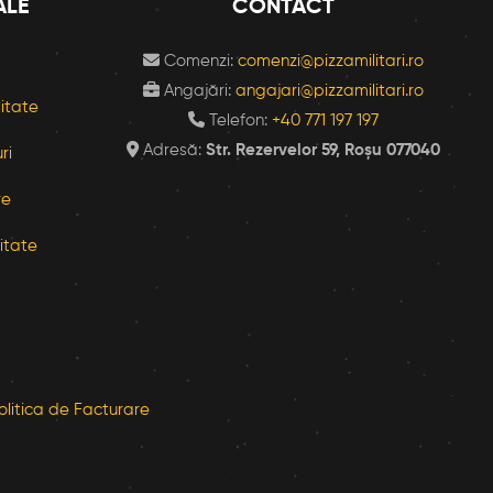
ALE
CONTACT
Comenzi:
comenzi@pizzamilitari.ro
Angajări:
angajari@pizzamilitari.ro
litate
Telefon:
+40 771 197 197
Adresă:
Str. Rezervelor 59, Roșu 077040
ri
re
itate
olitica de Facturare