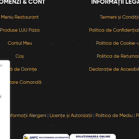
OMENZI & CONT
INFORMAȚII LEG
Meniu Restaurant
Termeni și Condiții
Produse LUU Pizza
Politica de Confidenția
Contul Meu
Politica de Cookie-u
Coș
Politica de Returna
Listă de Dorințe
Declarație de Accesibil
Finalizare Comandă
i
ră
|
Informații Alergeni
|
Licențe și Autorizații
|
Politica de Mediu
|
P