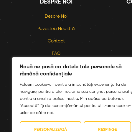
DESPRE NOI
C
Despre Noi
Povestea Noastră
Contact
FAQ
L – D:
16:00 – 00:00
Nouă ne pasă ca datele tale personale să
rămână confidențiale
Folosim cookie-uri pentru a îmbunătăți experiența ta de
navigare, pentru a oferi reclame sau conținut personalizat ș
pentru a analiza traficul nostru. Prin apăsarea butonului
"Acceptă", îți dai consimțământul pentru utilizarea cookie-
Siguranța Alimenta
urilor de către noi.
PERSONALIZEAZĂ
RESPINGE