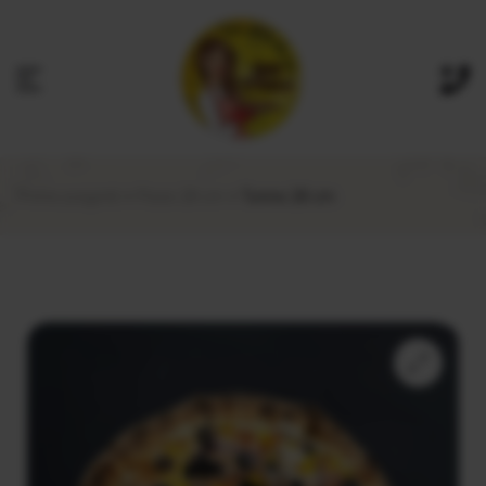
Prima pagină
Pizza 28 cm
Tunna 28 cm
🔍