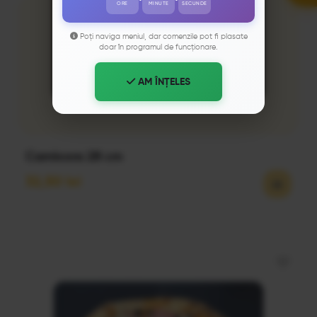
ORE
MINUTE
SECUNDE
Poți naviga meniul, dar comenzile pot fi plasate
doar în programul de funcționare.
AM ÎNȚELES
Carnivora 28 cm
32,50
lei