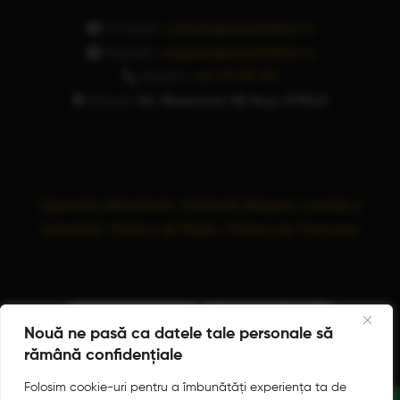
Comenzi:
comenzi@pizzamilitari.ro
Angajări:
angajari@pizzamilitari.ro
Telefon:
+40 771 197 197
Adresă:
Str. Rezervelor 59, Roșu 077040
Siguranța Alimentară
|
Informații Alergeni
|
Licențe și
Autorizații
|
Politica de Mediu
|
Politica de Facturare
Nouă ne pasă ca datele tale personale să
rămână confidențiale
Folosim cookie-uri pentru a îmbunătăți experiența ta de