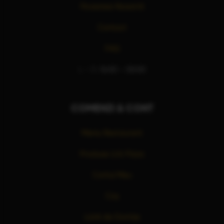
Povestea Noastră
Contact
FAQ
L – D:
16:00 – 00:00
COMENZI & CONT
Meniu Restaurant
Produse LUU Pizza
Contul Meu
Coș
Listă de Dorințe