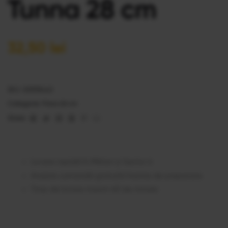
Tunna 28 cm
32,50
lei
SKU:
20535442
Categorie:
Pizza 28 cm
Facebook
Twitter
Linkedin
Google+
Pinterest
Email
Share:
Livrare rapidă în Militari și Sector 6
Anulare comandă gratuită înainte de preparare
Timp de livrare maxim 60 de minute