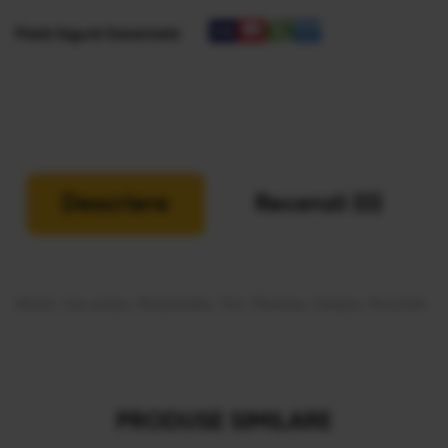
Plată Sigură Garantată
Descriere
Recenzii (0)
(Aluat, Sos pizza, Mozzarella, Ton, Masline, Ceapa, Porumb)
PRODUSE SIMILARE