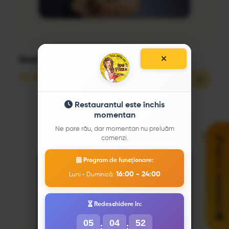
Quattro Formaggi 28 cm
32,50
lei
Restaurantul este închis
momentan
Ne pare rău, dar momentan nu preluăm
comenzi.
COMANDĂ ACUM!
Program de funcționare:
16:00 - 24:00
Luni - Duminică:
Redeschidere în:
05
04
51
:
: